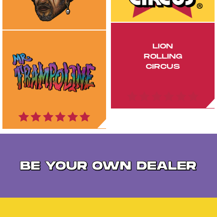
LION
ROLLING
CIRCUS