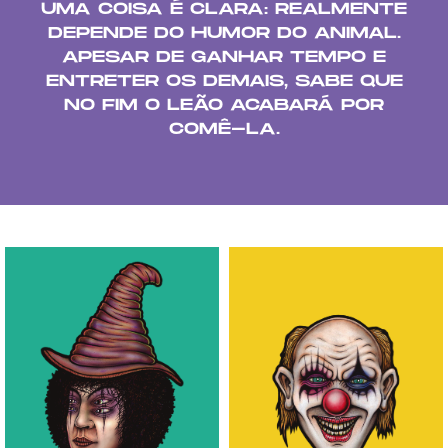
UMA COISA É CLARA: REALMENTE
DEPENDE DO HUMOR DO ANIMAL.
APESAR DE GANHAR TEMPO E
ENTRETER OS DEMAIS, SABE QUE
NO FIM O LEÃO ACABARÁ POR
COMÊ-LA.