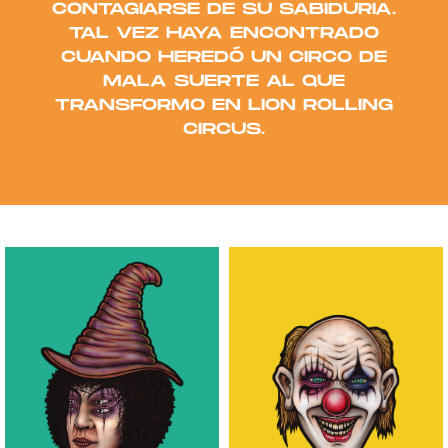
CONTAGIARSE DE SU SABIDURIA.
TAL VEZ HAYA ENCONTRADO
CUANDO HEREDÓ UN CIRCO DE
MALA SUERTE AL QUE
TRANSFORMO EN LION ROLLING
CIRCUS.