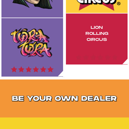
LION
ROLLING
CIRCUS